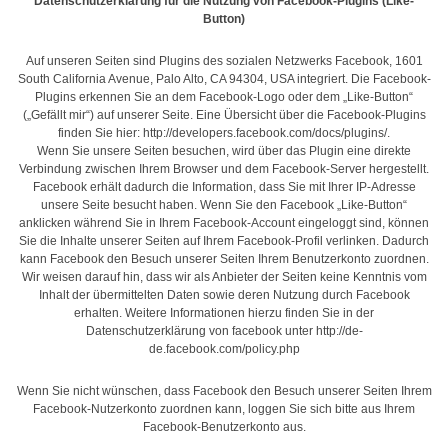
Datenschutzerklärung für die Nutzung von Facebook-Plugins (Like-
Button)
Auf unseren Seiten sind Plugins des sozialen Netzwerks Facebook, 1601
South California Avenue, Palo Alto, CA 94304, USA integriert. Die Facebook-
Plugins erkennen Sie an dem Facebook-Logo oder dem „Like-Button“
(„Gefällt mir“) auf unserer Seite. Eine Übersicht über die Facebook-Plugins
finden Sie hier:
http://developers.facebook.com/docs/plugins/
.
Wenn Sie unsere Seiten besuchen, wird über das Plugin eine direkte
Verbindung zwischen Ihrem Browser und dem Facebook-Server hergestellt.
Facebook erhält dadurch die Information, dass Sie mit Ihrer IP-Adresse
unsere Seite besucht haben. Wenn Sie den Facebook „Like-Button“
anklicken während Sie in Ihrem Facebook-Account eingeloggt sind, können
Sie die Inhalte unserer Seiten auf Ihrem Facebook-Profil verlinken. Dadurch
kann Facebook den Besuch unserer Seiten Ihrem Benutzerkonto zuordnen.
Wir weisen darauf hin, dass wir als Anbieter der Seiten keine Kenntnis vom
Inhalt der übermittelten Daten sowie deren Nutzung durch Facebook
erhalten. Weitere Informationen hierzu finden Sie in der
Datenschutzerklärung von facebook unter
http://de-
de.facebook.com/policy.php
Wenn Sie nicht wünschen, dass Facebook den Besuch unserer Seiten Ihrem
Facebook-Nutzerkonto zuordnen kann, loggen Sie sich bitte aus Ihrem
Facebook-Benutzerkonto aus.