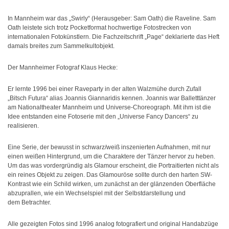
In Mannheim war das „Swirly“ (Herausgeber: Sam Oath) die Raveline. Sam
Oath leistete sich trotz Pocketformat hochwertige Fotostrecken von
internationalen Fotokünstlern. Die Fachzeitschrift „Page“ deklarierte das Heft
damals breites zum Sammelkultobjekt.
Der Mannheimer Fotograf Klaus Hecke:
Er lernte 1996 bei einer Raveparty in der alten Walzmühe durch Zufall
„Bitsch Futura“ alias Joannis Giannaridis kennen. Joannis war Balletttänzer
am Nationaltheater Mannheim und Universe-Choreograph. Mit ihm ist die
Idee entstanden eine Fotoserie mit den „Universe Fancy Dancers“ zu
realisieren.
Eine Serie, der bewusst in schwarz/weiß inszenierten Aufnahmen, mit nur
einen weißen Hintergrund, um die Charaktere der Tänzer hervor zu heben.
Um das was vordergründig als Glamour erscheint, die Portraitierten nicht als
ein reines Objekt zu zeigen. Das Glamouröse sollte durch den harten SW-
Kontrast wie ein Schild wirken, um zunächst an der glänzenden Oberfläche
abzuprallen, wie ein Wechselspiel mit der Selbstdarstellung und
dem Betrachter.
Alle gezeigten Fotos sind 1996 analog fotografiert und original Handabzüge