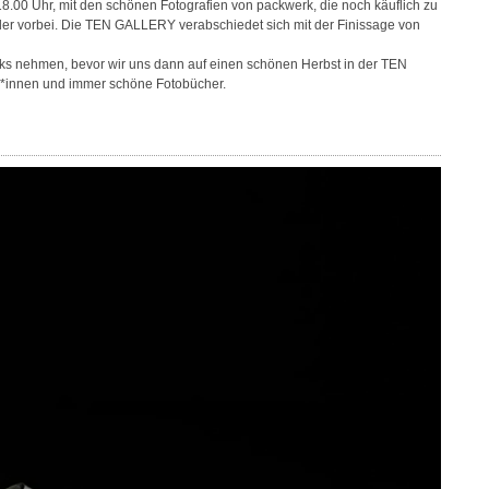
18.00 Uhr, mit den schönen Fotografien von packwerk, die noch käuflich zu
der vorbei. Die TEN GALLERY verabschiedet sich mit der Finissage von
nks nehmen, bevor wir uns dann auf einen schönen Herbst in der TEN
r*innen und immer schöne Fotobücher.