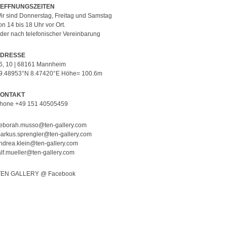
EFFNUNGSZEITEN
ir sind Donnerstag, Freitag und Samstag
on 14 bis 18 Uhr vor Ort.
der nach telefonischer Vereinbarung
DRESSE
6, 10 | 68161 Mannheim
9.48953°N 8.47420°E Höhe= 100.6m
ONTAKT
hone +49 151 40505459
eborah.musso@ten-gallery.com
arkus.sprengler@ten-gallery.com
ndrea.klein@ten-gallery.com
alf.mueller@ten-gallery.com
EN GALLERY @ Facebook