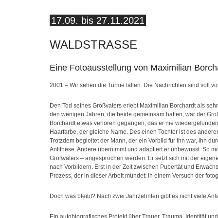
17.09. bis 27.11.2021
WALDSTRASSE
Eine Fotoausstellung von Maximilian Borch
2001 – Wir sehen die Türme fallen. Die Nachrichten sind voll von
Den Tod seines Großvaters erlebt Maximilian Borchardt als sehr 
den wenigen Jahren, die beide gemeinsam hatten, war der Großva
Borchardt etwas verloren gegangen, das er nie wiedergefunden hat
Haarfarbe, der gleiche Name. Des einen Tochter ist des anderen
Trotzdem begleitet der Mann, der ein Vorbild für ihn war, ihn d
Antithese. Andere übernimmt und adaptiert er unbewusst. So m
Großvaters – angesprochen werden. Er setzt sich mit der eigene
nach Vorbildern. Erst in der Zeit zwischen Pubertät und Erwachs
Prozess, der in dieser Arbeit mündet: in einem Versuch der foto
Doch was bleibt? Nach zwei Jahrzehnten gibt es nicht viele Anla
Ein autobiografisches Projekt über Trauer, Trauma, Identität und