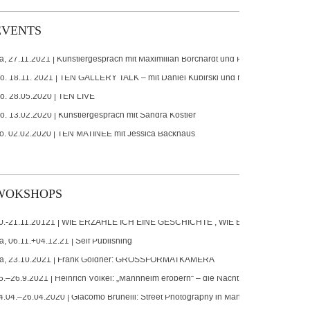
EVENTS
a, 27.11.2021 | Künstlergespräch mit Maximilian Borchardt und Professor Frank Gö
o. 18.11. 2021 | TEN GALLERY TALK – mit Daniel Kubirski und Markus Sprengler
o. 28.05.2020 | TEN LIVE
o. 13.02.2020 | Künstlergespräch mit Sandra Köstler
o. 02.02.2020 | TEN MATINÉE mit Jessica Backhaus
WOKSHOPS
0.-21.11.20121 | WIE ERZÄHLE ICH EINE GESCHICHTE , WIE EDITIERE ICH EIN
a, 06.11.+04.12.21 | Self Publishing
a, 23.10.2021 | Frank Göldner: GROSSFORMATKAMERA
5.–26.9.2021 | Heinrich Völkel: „Mannheim erobern“ – die Nacht ist nicht allein zu
4.04.–26.04.2020 | Giacomo Brunelli: Street Photography in Mannheim