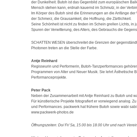
der Dunkelheit. Butoh ist das Gegenbild zum europäischen Ball
Mensch stehen kann, erdnah kauernd im Schmutz, in der Verbi
Im Körper des Butoh sind die Erinnerungen an die Anfänge der W
der Schmerz, die Grausamkeit, die Hoffnung, die Zärtlichkeit.
Seine Schönheit ist nicht zu finden im Schein grellen Lichts, in 
Spuren der Verwitterung, des Alters, des Gebrauchs die Gegens
SCHATTEN WESEN überschreitet die Grenzen der gegenständlich
Photonen treten an die Stelle der Farbe.
Antje Reinhard
Regisseurin und Performerin, Butoh-Tanzperformances gehören
Programmen von Alter und Neuer Musik. Sie lehrt Ästhetische B
Performanceprojekte.
Peter Pack
Neben der Zusammenarbeit mit Antje Reinhard zu Butoh und wab
Für künstlerische Projekte fotografiert er vorwiegend analog. 
und Performances. packwerk hat frühere Butoh sowie wabi sabi-
www.packwerk-photos.de
Öffnungszeiten: Do/ Fr/ Sa, 15.00 bis 18.00 Uhr und nach Verei