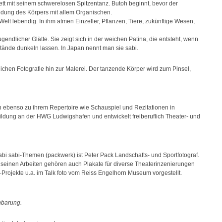
ett mit seinem schwerelosen Spitzentanz. Butoh beginnt, bevor der
ndung des Körpers mit allem Organischen.
elt lebendig. In ihm atmen Einzeller, Pflanzen, Tiere, zukünftige Wesen,
jugendlicher Glätte. Sie zeigt sich in der weichen Patina, die entsteht, wenn
tände dunkeln lassen. In Japan nennt man sie sabi.
en Fotografie hin zur Malerei. Der tanzende Körper wird zum Pinsel,
 ebenso zu ihrem Repertoire wie Schauspiel und Rezitationen in
ildung an der HWG Ludwigshafen und entwickelt freiberuflich Theater- und
i sabi-Themen (packwerk) ist Peter Pack Landschafts- und Sportfotograf.
Zu seinen Arbeiten gehören auch Plakate für diverse Theaterinzenierungen
Projekte u.a. im Talk foto vom Reiss Engelhorn Museum vorgestellt.
nbarung.