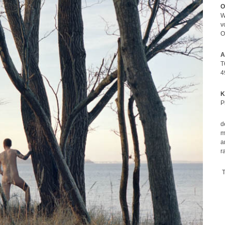
O
W
v
O
A
T
4
K
P
d
m
a
r
T