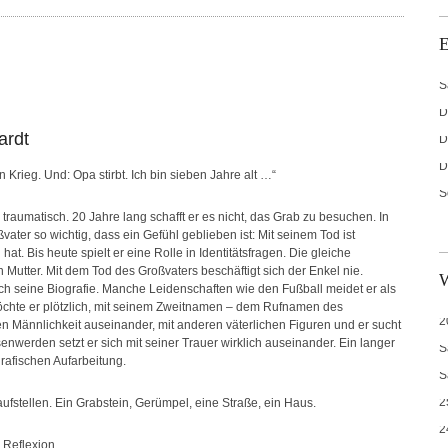
S
D
ardt
D
D
 Krieg. Und: Opa stirbt. Ich bin sieben Jahre alt …“
S
traumatisch. 20 Jahre lang schafft er es nicht, das Grab zu besuchen. In
ter so wichtig, dass ein Gefühl geblieben ist: Mit seinem Tod ist
. Bis heute spielt er eine Rolle in Identitätsfragen. Die gleiche
 Mutter. Mit dem Tod des Großvaters beschäftigt sich der Enkel nie.
urch seine Biografie. Manche Leidenschaften wie den Fußball meidet er als
öchte er plötzlich, mit seinem Zweitnamen – dem Rufnamen des
2
n Männlichkeit auseinander, mit anderen väterlichen Figuren und er sucht
enwerden setzt er sich mit seiner Trauer wirklich auseinander. Ein langer
S
grafischen Aufarbeitung.
S
2
ufstellen. Ein Grabstein, Gerümpel, eine Straße, ein Haus.
2
 Reflexion.