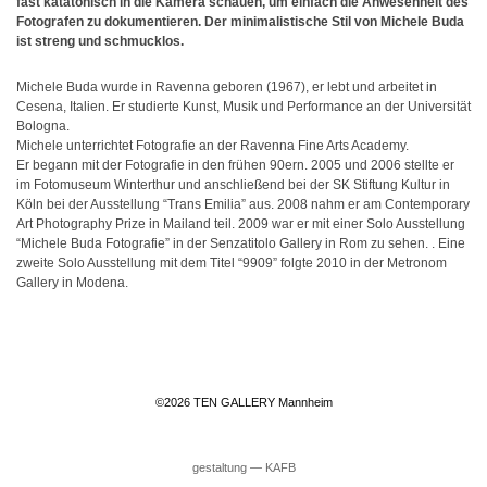
fast katatonisch in die Kamera schauen, um einfach die Anwesenheit des
Fotografen zu dokumentieren. Der minimalistische Stil von Michele Buda
ist streng und schmucklos.
Michele Buda wurde in Ravenna geboren (1967), er lebt und arbeitet in
Cesena, Italien. Er studierte Kunst, Musik und Performance an der Universität
Bologna.
Michele unterrichtet Fotografie an der Ravenna Fine Arts Academy.
Er begann mit der Fotografie in den frühen 90ern. 2005 und 2006 stellte er
im Fotomuseum Winterthur und anschließend bei der SK Stiftung Kultur in
Köln bei der Ausstellung “Trans Emilia” aus. 2008 nahm er am Contemporary
Art Photography Prize in Mailand teil. 2009 war er mit einer Solo Ausstellung
“Michele Buda Fotografie” in der Senzatitolo Gallery in Rom zu sehen. . Eine
zweite Solo Ausstellung mit dem Titel “9909” folgte 2010 in der Metronom
Gallery in Modena.
©2026 TEN GALLERY Mannheim
gestaltung ― KAFB