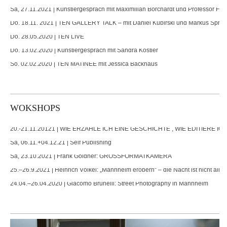
Sa, 27.11.2021 | Künstlergespräch mit Maximilian Borchardt und Professor Fra
Do. 18.11. 2021 | TEN GALLERY TALK – mit Daniel Kubirski und Markus Spren
Do. 28.05.2020 | TEN LIVE
Do. 13.02.2020 | Künstlergespräch mit Sandra Köstler
So. 02.02.2020 | TEN MATINÉE mit Jessica Backhaus
WOKSHOPS
20.-21.11.20121 | WIE ERZÄHLE ICH EINE GESCHICHTE , WIE EDITIERE ICH
Sa, 06.11.+04.12.21 | Self Publishing
Sa, 23.10.2021 | Frank Göldner: GROSSFORMATKAMERA
25.–26.9.2021 | Heinrich Völkel: „Mannheim erobern“ – die Nacht ist nicht alle
24.04.–26.04.2020 | Giacomo Brunelli: Street Photography in Mannheim