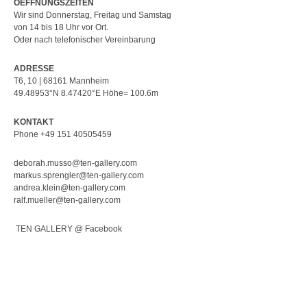
OEFFNUNGSZEITEN
Wir sind Donnerstag, Freitag und Samstag
von 14 bis 18 Uhr vor Ort.
Oder nach telefonischer Vereinbarung
ADRESSE
T6, 10 | 68161 Mannheim
49.48953°N 8.47420°E Höhe= 100.6m
KONTAKT
Phone +49 151 40505459
deborah.musso@ten-gallery.com
markus.sprengler@ten-gallery.com
andrea.klein@ten-gallery.com
ralf.mueller@ten-gallery.com
TEN GALLERY @ Facebook